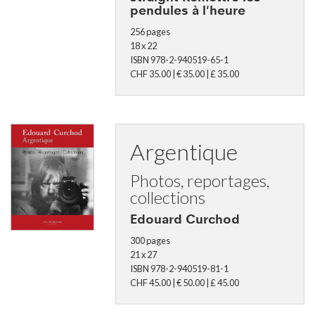
pendules à l'heure
256 pages
18 x 22
ISBN 978-2-940519-65-1
CHF 35.00 | € 35.00 | £ 35.00
Argentique
Photos, reportages,
collections
Edouard Curchod
300 pages
21 x 27
ISBN 978-2-940519-81-1
CHF 45.00 | € 50.00 | £ 45.00