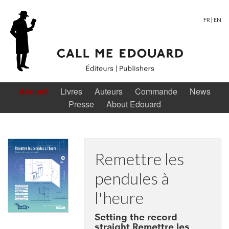
FR
|
EN
Accueil
Livres
Auteurs
Commande
News
Presse
About Edouard
Remettre les
pendules à
l'heure
Setting the record
straight Remettre les